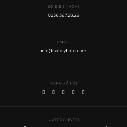
SỐ ĐIỆN THOẠI
0236.387.28.28
EMAIL
info
@luxteryhotel.com
MẠNG XÃ HỘI
LUXTERY HOTEL