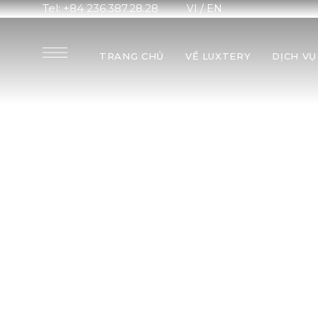
Tel: +84 236.387.28.28
VI
/
EN
TRANG CHỦ
VỀ LUXTERY
DỊCH VỤ