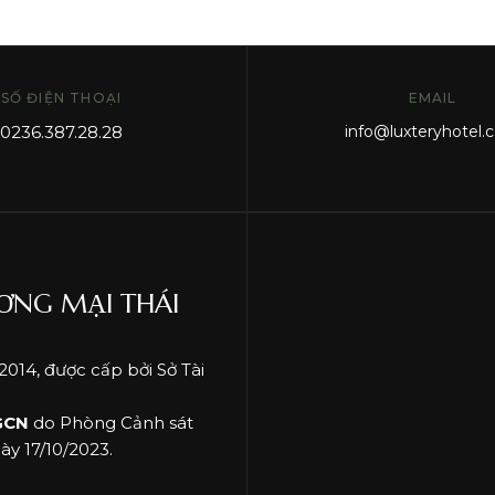
SỐ ĐIỆN THOẠI
EMAIL
0236.387.28.28
info
@luxteryhotel.
ƠNG MẠI THÁI
014, được cấp bởi Sở Tài
GCN
do Phòng Cảnh sát
y 17/10/2023.